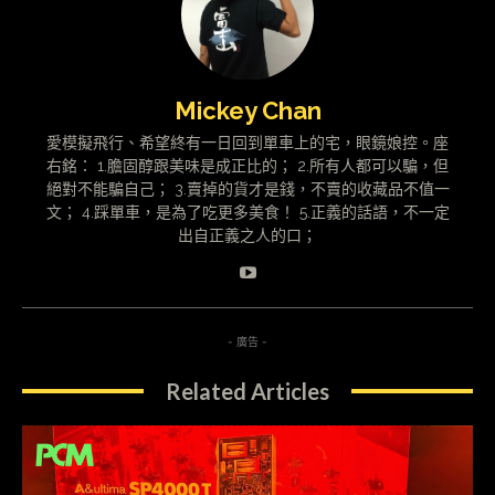
Mickey Chan
愛模擬飛行、希望終有一日回到單車上的宅，眼鏡娘控。座
右銘： 1.膽固醇跟美味是成正比的； 2.所有人都可以騙，但
絕對不能騙自己； 3.賣掉的貨才是錢，不賣的收藏品不值一
文； 4.踩單車，是為了吃更多美食！ 5.正義的話語，不一定
出自正義之人的口；
- 廣告 -
Related Articles