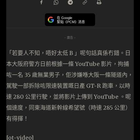
在 Google
緊貼《PCM》消息
- 廣告 -
「若要人不知，唔好太低 B 」呢句話真係冇錯。日
本大阪府警方日前根據一條 YouTube 影片，拘捕
咗一名 35 歲無業男子，佢涉嫌喺大阪一條隧道內，
駕駛一部拆除咗限速裝置嘅日產 GT-R 跑車，以時
速 280 公里行駛，並將影片上傳到 YouTube 。呢
個速度，同東海道新幹線希望號（時速 285 公里）
有得揮！
[ot-video]