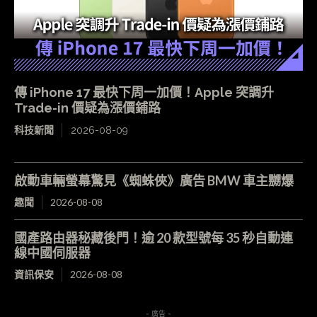
傳 iPhone 17 最快下周一加價！Apple 突調升
Trade-in 價疑為漲價鋪路
科技新聞
2026-08-09
啟動車輛螢幕驚見《蜘蛛俠》廣告 BMW 車主嬲爆
趣聞
2026-08-08
國產路由器秘藏後門！逾 20 款型號每 35 秒自動連
線中國伺服器
資訊保安
2026-08-08
- 廣告 -