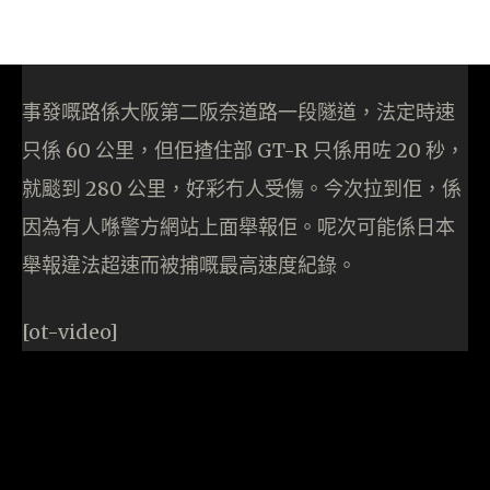
事發嘅路係大阪第二阪奈道路一段隧道，法定時速
只係 60 公里，但佢揸住部 GT-R 只係用咗 20 秒，
就颷到 280 公里，好彩冇人受傷。今次拉到佢，係
因為有人喺警方網站上面舉報佢。呢次可能係日本
舉報違法超速而被捕嘅最高速度紀錄。
[ot-video]