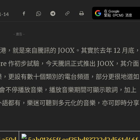
在 Google
1-14
緊貼《PCM》消息
- 廣告 -
登陸本港，就是來自騰訊的 JOOX。其實於去年 12 月底
pp Store 作初步試驗，今天騰訊正式推出 JOOX，其介面
樂，更設有數十個類別的電台頻道，部分更很地道如
都會不停播放音樂，播放音樂期間可顯示歌詞，加上
外語都有，樂迷可聽到多元化的音樂，亦可即時分享