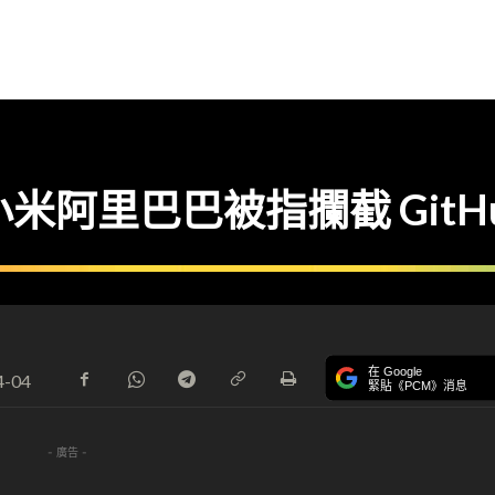
小米阿里巴巴被指攔截 GitHu
在 Google
4-04
緊貼《PCM》消息
- 廣告 -