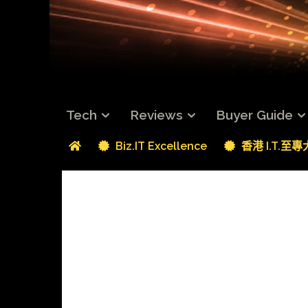
Tech
Reviews
Buyer Guide
Biz.IT Excellence
香港 I.T.至