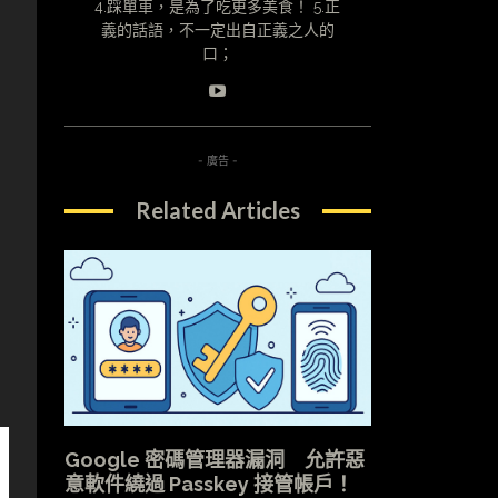
4.踩單車，是為了吃更多美食！ 5.正
義的話語，不一定出自正義之人的
口；
- 廣告 -
Related Articles
Google 密碼管理器漏洞 允許惡
意軟件繞過 Passkey 接管帳戶！