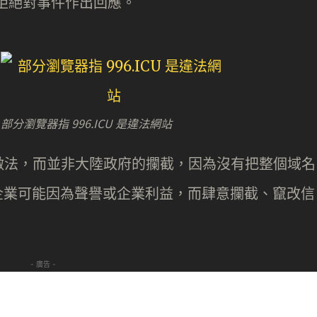
都拒絕對事件作出回應。
部分瀏覽器指 996.ICU 是違法網站
做法，而並非大陸政府的攔截，因為沒有把整個域名
技企業可能因為聲譽或企業利益，而肆意攔截、竄改信
。
- 廣告 -