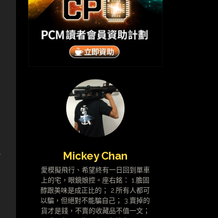
Mickey Chan
面
愛模擬飛行、希望終有一日回到單車
上的宅，眼鏡娘控。座右銘： 1.膽固
醇跟美味是成正比的； 2.所有人都可
以騙，但絕對不能騙自己； 3.賣掉的
貨才是錢，不賣的收藏品不值一文；