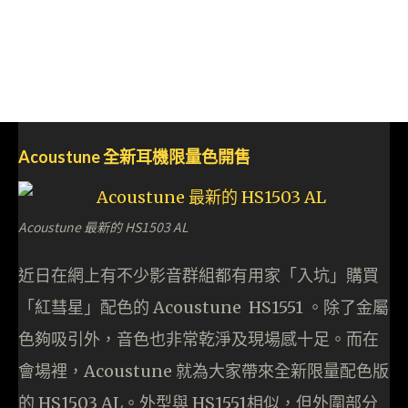
Acoustune 全新耳機限量色開售
Acoustune 最新的 HS1503 AL
近日在網上有不少影音群組都有用家「入坑」購買
「紅彗星」配色的 Acoustune HS1551 。除了金屬
色夠吸引外，音色也非常乾淨及現場感十足。而在
會場裡，Acoustune 就為大家帶來全新限量配色版
的 HS1503 AL。外型與 HS1551相似，但外圍部分