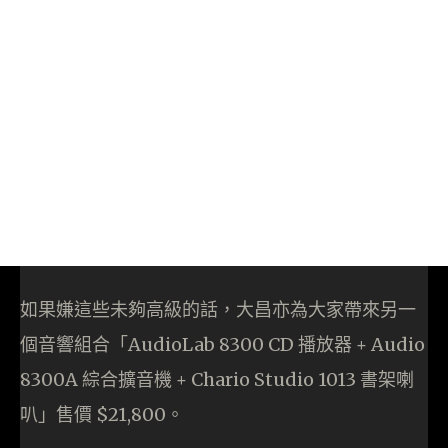
如果嫌這些未夠高級的話，大昌亦為大家帶來另一
個音響組合「AudioLab 8300 CD 播放器 + Audio
8300A 綜合擴音機 + Chario Studio 1013 書架喇
叭」售價 $21,800。