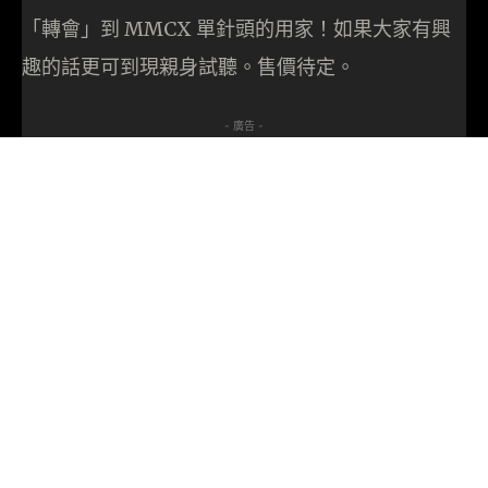
「轉會」到 MMCX 單針頭的用家！如果大家有興
趣的話更可到現親身試聽。售價待定。
- 廣告 -