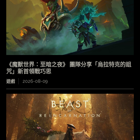
《魔獸世界：至暗之夜》 團隊分享「烏拉特克的詛
咒」新首領戰巧思
遊戲
2026-08-09