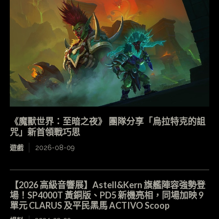
《魔獸世界：至暗之夜》 團隊分享「烏拉特克的詛
咒」新首領戰巧思
遊戲
2026-08-09
【2026 高級音響展】Astell&Kern 旗艦陣容強勢登
場！SP4000T 黃銅版、PD5 新機亮相，同場加映 9
單元 CLARUS 及平民黑馬 ACTIVO Scoop