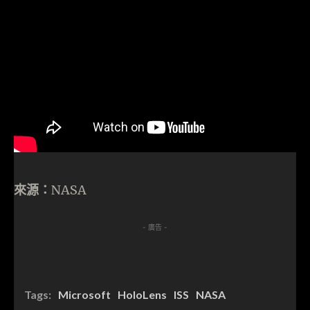
來源：
NASA
- 廣告 -
Tags:
Microsoft
HoloLens
ISS
NASA