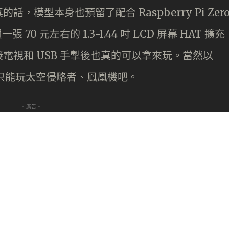
模型本身也預留了配合 Raspberry Pi Zer
 70 元左右的 1.3-1.44 吋 LCD 屏幕 HAT 擴充
電視和 USB 手掣後也真的可以拿來玩。當然以
，最多也只能玩太空侵略者、鳳凰機吧。
- 廣告 -