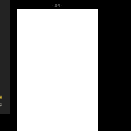
- 廣告 -
章
P