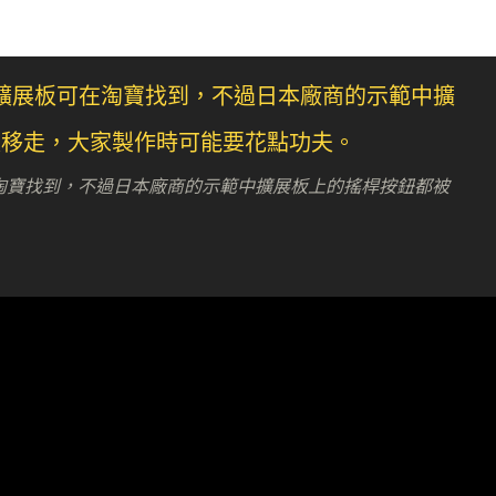
板可在淘寶找到，不過日本廠商的示範中擴展板上的搖桿按鈕都被