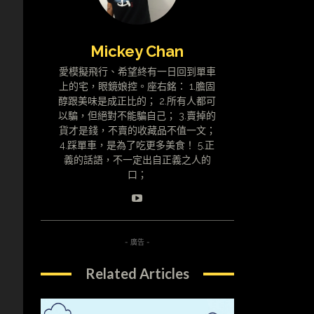
Mickey Chan
愛模擬飛行、希望終有一日回到單車
上的宅，眼鏡娘控。座右銘： 1.膽固
醇跟美味是成正比的； 2.所有人都可
以騙，但絕對不能騙自己； 3.賣掉的
貨才是錢，不賣的收藏品不值一文；
4.踩單車，是為了吃更多美食！ 5.正
義的話語，不一定出自正義之人的
口；
- 廣告 -
Related Articles