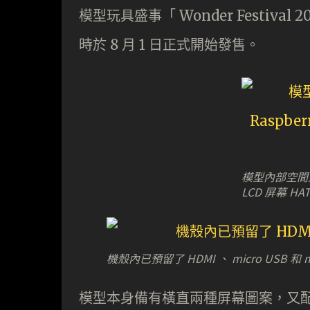
模型玩具盛事「 Wonder Festival
時於 8 月 1 日正式開始發售。
模型內部空間足夠放
LCD 屏幕 HA
機殼內已預留了 HDMI 、 micro USB 和 m
模型本身備有橫直兩種屏幕圖案，又配有