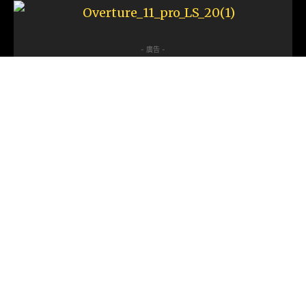
- 廣告 -