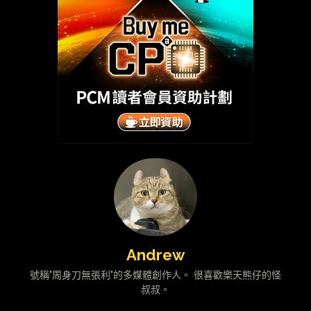
Andrew
號稱"周身刀無張利"的多媒體創作人。 很喜歡樂天熊仔的怪
叔叔。