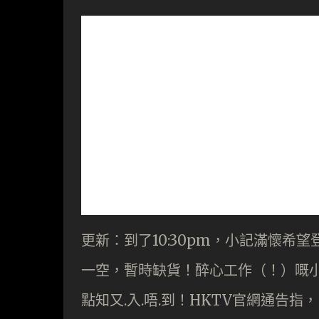
更新：到了10:30pm，小記滿懷希望
一空，暫時缺貨！醉心工作（！）嘅
點知又.入.唔.到！HKTV官網通告指