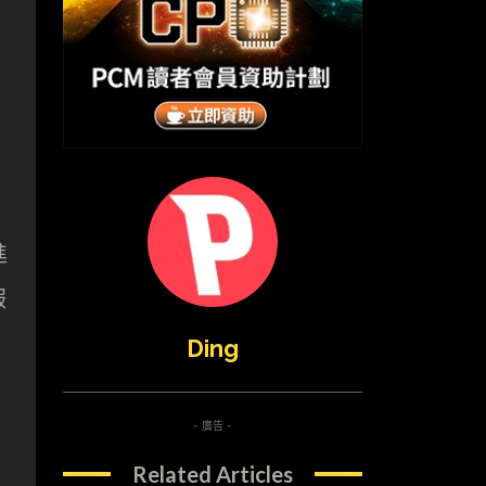
進
服
Ding
- 廣告 -
Related Articles