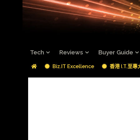
Tech
Reviews
Buyer Guide
Biz.IT Excellence
香港 I.T.至