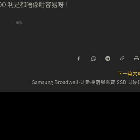
100 利是都唔係咁容易呀！
- 廣告 -
下一篇文
Samsung Broadwell-U 新機落場有齊 SSD 同硬