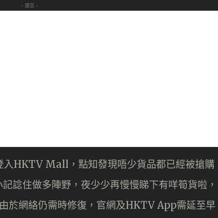
- 廣告 -
登入HKTV Mall，點知發現唔少貨品都已經被搶購
小記諗住做多陣野，夜少少再慢慢睇下有咩筍貨啦，
，由於網絡仍需時修復，官網及HKTV App需延至早