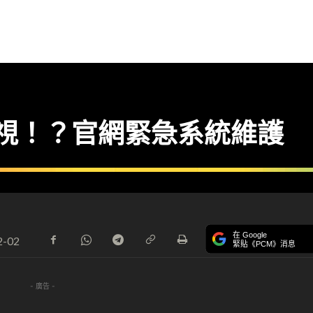
港電視！？官網緊急系統維護
在 Google
2-02
緊貼《PCM》消息
- 廣告 -