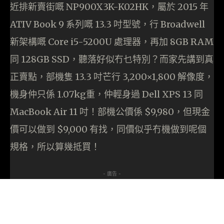
近排新賣街嘅 NP900X3K-K02HK，屬於 2015 年
ATIV Book 9 系列嘅 13.3 吋型號，行 Broadwell
新架構嘅 Core i5-5200U 處理器，再加 8GB RAM
同 128GB SSD，聽落好似冇乜特別？而家先講到真
正賣點，部機隻 13.3 吋芒行 3,200×1,800 解像度，
機身仲只係 1.07kg重，仲輕身過 Dell XPS 13 同
MacBook Air 11 吋！部機公價係 $9,980，但現金
價可以做到 $9,000 有找，同價似乎冇機做到呢個
規格，所以算幾抵買！
- 廣告 -