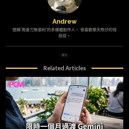
Andrew
號稱"周身刀無張利"的多媒體創作人。 很喜歡樂天熊仔的怪
叔叔。
- 廣告 -
Related Articles