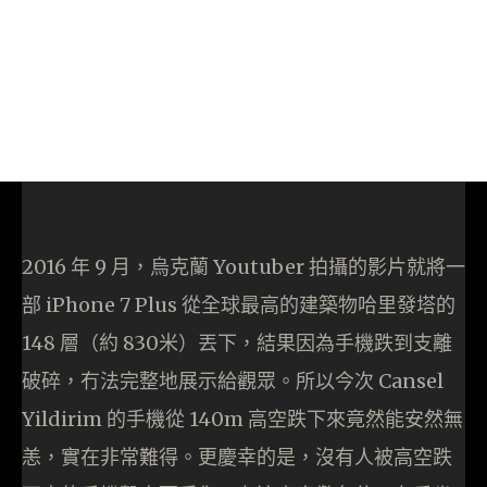
2016 年 9 月，烏克蘭 Youtuber 拍攝的影片就將一
部 iPhone 7 Plus 從全球最高的建築物哈里發塔的
148 層（約 830米）丟下，結果因為手機跌到支離
破碎，冇法完整地展示給觀眾。所以今次 Cansel
Yildirim 的手機從 140m 高空跌下來竟然能安然無
恙，實在非常難得。更慶幸的是，沒有人被高空跌