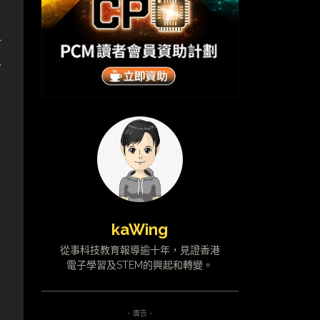
1
一
kaWing
從事科技教育報導逾十年，見證香港
電子學習及STEM的興起和轉變。
- 廣告 -