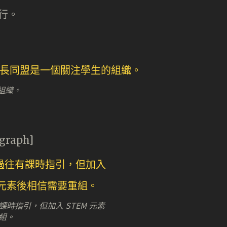
實行。
組織。
agraph]
時指引，但加入 STEM 元素
組。