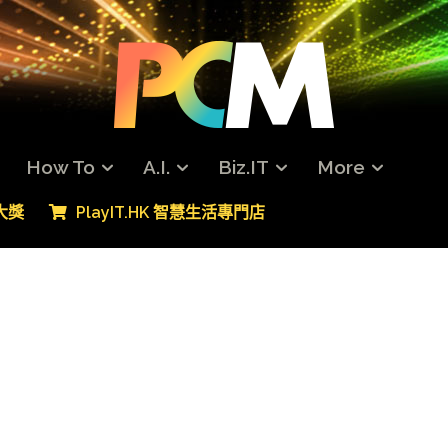
How To
A.I.
Biz.IT
More
專大獎
PlayIT.HK 智慧生活專門店