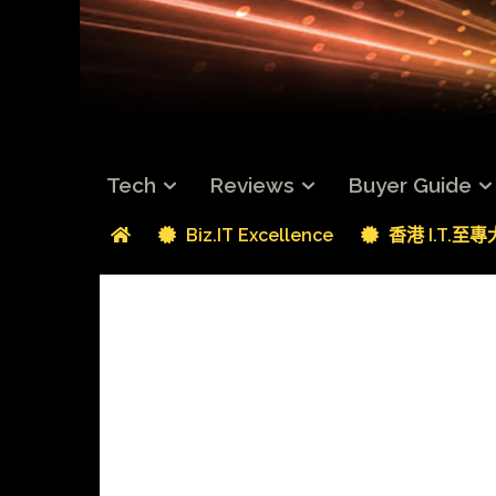
Tech
Reviews
Buyer Guide
Biz.IT Excellence
香港 I.T.至