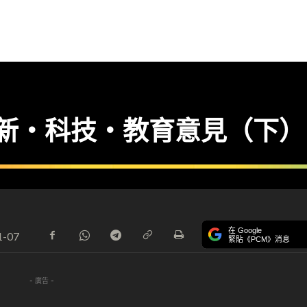
 創新‧科技‧教育意見（下）
在 Google
1-07
緊貼《PCM》消息
- 廣告 -