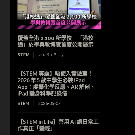
覆蓋全港 2,100 所學校 「港校
通」於學與教博覽首度公開展示
STEM
2026-06-25
【STEM 專題】唔使入實驗室！
2026 年 5 款中學生必裝 iPad
App：虛擬化學反應、AR 解剖、
iPad 變身科學記錄儀
STEM
2026-05-07
【STEM in Life】善用 AI 讓日常工
作真正「變輕」