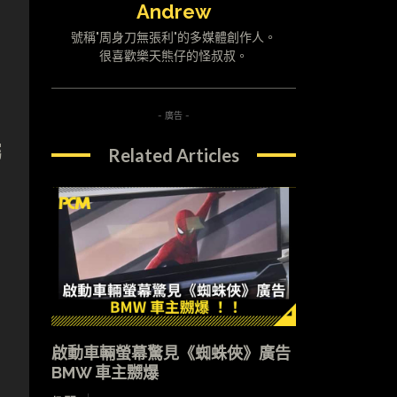
Andrew
號稱"周身刀無張利"的多媒體創作人。
很喜歡樂天熊仔的怪叔叔。
- 廣告 -
屬
Related Articles
啟動車輛螢幕驚見《蜘蛛俠》廣告
BMW 車主嬲爆