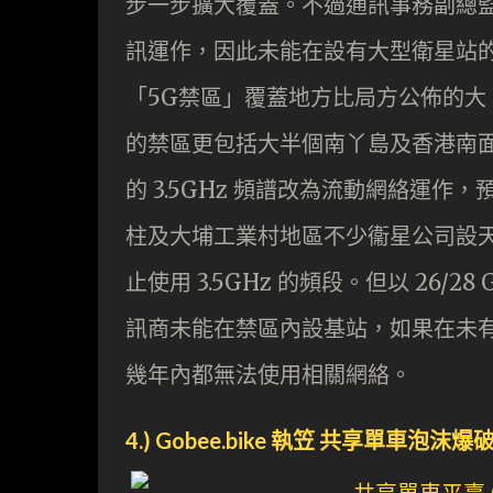
步一步擴大覆蓋。不過通訊事務副總監(
訊運作，因此未能在設有大型衛星站
「5G禁區」覆蓋地方比局方公佈的
的禁區更包括大半個南丫島及香港南
的 3.5GHz 頻譜改為流動網絡運
柱及大埔工業村地區不少衞星公司設
止使用 3.5GHz 的頻段。但以 26/
訊商未能在禁區內設基站，如果在未有
幾年內都無法使用相關網絡。
4.) Gobee.bike 執笠 共享單車泡沫爆