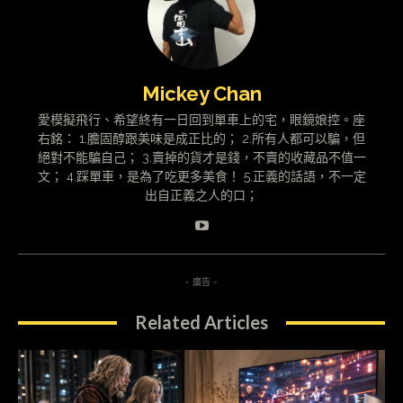
Mickey Chan
愛模擬飛行、希望終有一日回到單車上的宅，眼鏡娘控。座
右銘： 1.膽固醇跟美味是成正比的； 2.所有人都可以騙，但
絕對不能騙自己； 3.賣掉的貨才是錢，不賣的收藏品不值一
文； 4.踩單車，是為了吃更多美食！ 5.正義的話語，不一定
出自正義之人的口；
- 廣告 -
Related Articles