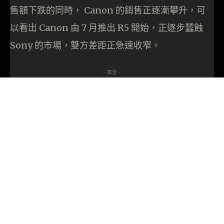
售額下跌的同時， Canon 的銷售正逐漸攀升，可
以看出 Canon 由 7 月推出 R5 開始，正逐步蠶蝕
Sony 的市場，雙方差距正急速收窄。
- 廣告 -