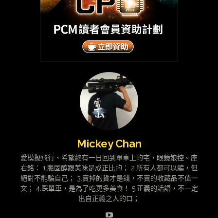
Mickey Chan
愛模擬飛行、希望終有一日回到單車上的宅，眼鏡娘控。座
右銘： 1.膽固醇跟美味是成正比的； 2.所有人都可以騙，但
絕對不能騙自己； 3.賣掉的貨才是錢，不賣的收藏品不值一
文； 4.踩單車，是為了吃更多美食！ 5.正義的話語，不一定
出自正義之人的口；