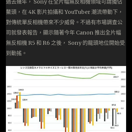
過去幾年， Sony 在全片幅無反相機領域可謂獨佔
鰲頭，在 4K 影片拍攝和 YouTuber 潮流帶動下，
對傳統單反相機帶來不少威脅。不過有市場調查公
司就發表報告，顯示隨著今年 Canon 推出全片幅
無反相機 R5 和 R6 之後， Sony 的龍頭地位開始受
到動搖。