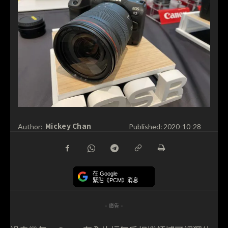
Mickey Chan
Author:
Published:
2020-10-28
在 Google
緊貼《PCM》消息
- 廣告 -