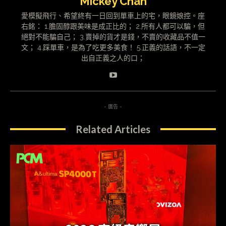
Mickey Chan
愛模擬飛行、希望終有一日回到單車上的宅，眼鏡娘控。座
右銘： 1.膽固醇跟美味是成正比的； 2.所有人都可以騙，但
絕對不能騙自己； 3.賣掉的貨才是錢，不賣的收藏品不值一
文； 4.踩單車，是為了吃更多美食！ 5.正義的話語，不一定
出自正義之人的口；
- 廣告 -
Related Articles