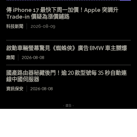
傳 iPhone 17 最快下周一加價！Apple 突調升
Trade-in 價疑為漲價鋪路
科技新聞
2026-08-09
啟動車輛螢幕驚見《蜘蛛俠》廣告 BMW 車主嬲爆
趣聞
2026-08-08
國產路由器秘藏後門！逾 20 款型號每 35 秒自動連
線中國伺服器
資訊保安
2026-08-08
- 廣告 -