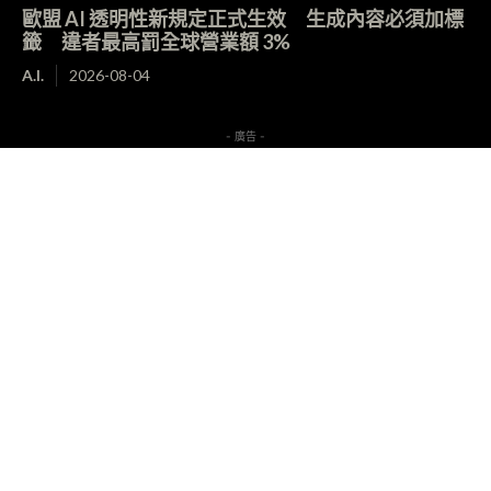
歐盟 AI 透明性新規定正式生效 生成內容必須加標
籤 違者最高罰全球營業額 3%
A.I.
2026-08-04
- 廣告 -