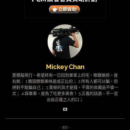
Mickey Chan
愛模擬飛行、希望終有一日回到單車上的宅，眼鏡娘控。座
右銘： 1.膽固醇跟美味是成正比的； 2.所有人都可以騙，但
絕對不能騙自己； 3.賣掉的貨才是錢，不賣的收藏品不值一
文； 4.踩單車，是為了吃更多美食！ 5.正義的話語，不一定
出自正義之人的口；
- 廣告 -