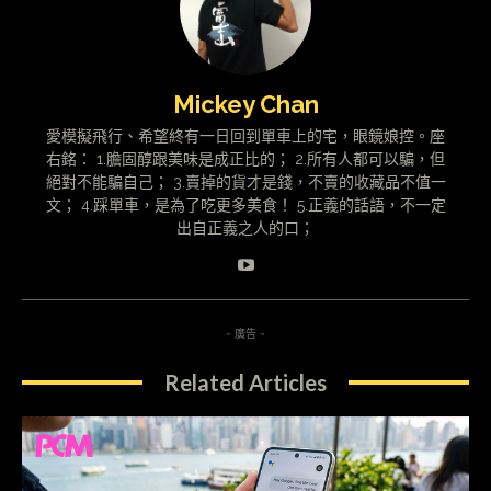
Mickey Chan
愛模擬飛行、希望終有一日回到單車上的宅，眼鏡娘控。座
右銘： 1.膽固醇跟美味是成正比的； 2.所有人都可以騙，但
絕對不能騙自己； 3.賣掉的貨才是錢，不賣的收藏品不值一
文； 4.踩單車，是為了吃更多美食！ 5.正義的話語，不一定
出自正義之人的口；
- 廣告 -
Related Articles