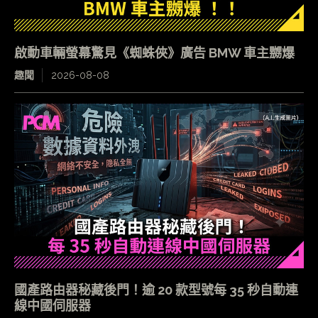
啟動車輛螢幕驚見《蜘蛛俠》廣告 BMW 車主嬲爆
趣聞
2026-08-08
國產路由器秘藏後門！逾 20 款型號每 35 秒自動連
線中國伺服器