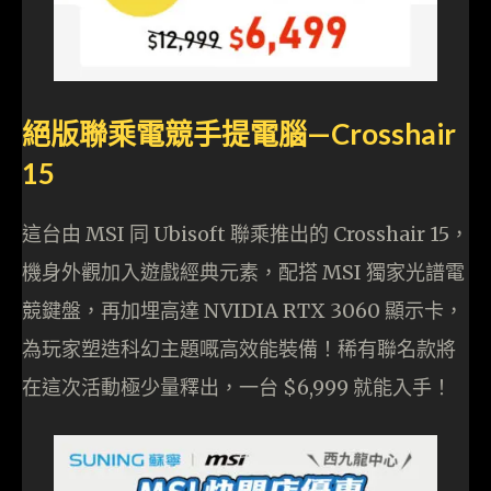
絕版聯乘電競手提電腦—Crosshair
15
這台由 MSI 同 Ubisoft 聯乘推出的 Crosshair 15，
機身外觀加入遊戲經典元素，配搭 MSI 獨家光譜電
競鍵盤，再加埋高達 NVIDIA RTX 3060 顯示卡，
為玩家塑造科幻主題嘅高效能裝備！稀有聯名款將
在這次活動極少量釋出，一台 $6,999 就能入手！