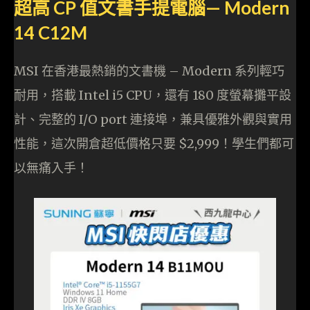
超高 CP 值文書手提電腦— Modern
14 C12M
MSI 在香港最熱銷的文書機 – Modern 系列輕巧
耐用，搭載 Intel i5 CPU，還有 180 度螢幕攤平設
計、完整的 I/O port 連接埠，兼具優雅外觀與實用
性能，這次開倉超低價格只要 $2,999！學生們都可
以無痛入手！