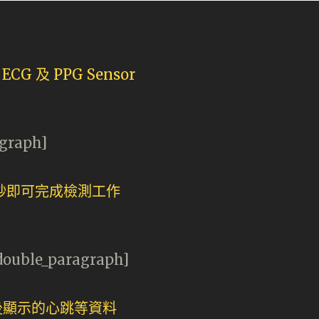
agraph]
[double_paragraph]