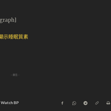
agraph]
- 廣告 -
o Watch BP