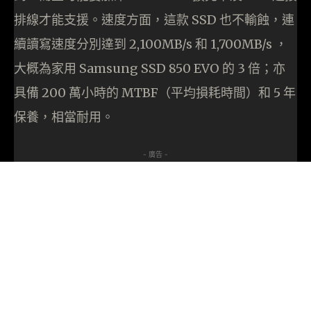
排線才能支援。速度方面，這款 SSD 也不輸蝕，連
續讀寫速度分別達到 2,100MB/s 和 1,700MB/s ，
大概為家用 Samsung SSD 850 EVO 的 3 倍；亦
具備 200 萬小時的 MTBF（平均損耗時間）和 5 年
保養，相當耐用。
- 廣告 -