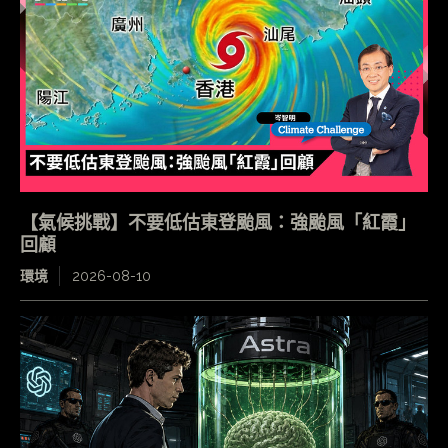
【氣候挑戰】不要低估東登颱風：強颱風「紅霞」
回顧
環境
2026-08-10