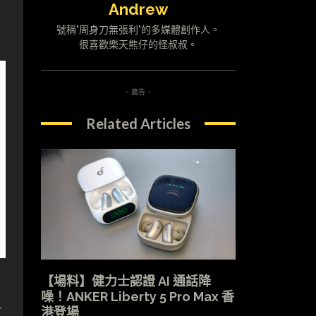
Andrew
號稱"周身刀無張利"的多媒體創作人。
很喜歡樂天熊仔的怪叔叔。
- 廣告 -
Related Articles
【場料】健力士認證 AI 通話降
噪！ANKER Liberty 5 Pro Max 香
有
港登場