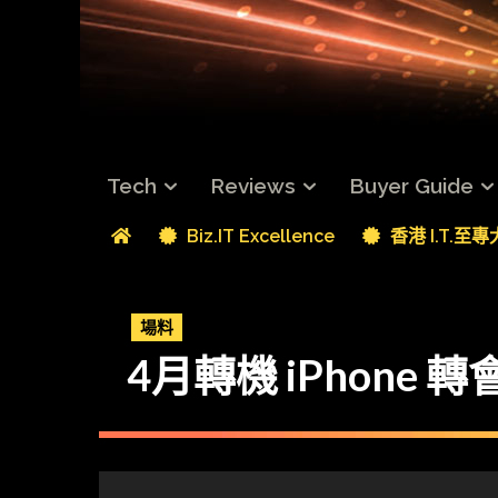
Tech
Reviews
Buyer Guide
Biz.IT Excellence
香港 I.T.至
場料
4月轉機 iPhone 轉會 