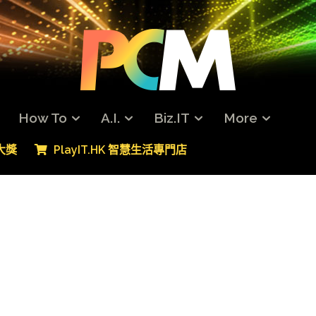
How To
A.I.
Biz.IT
More
專大獎
PlayIT.HK 智慧生活專門店