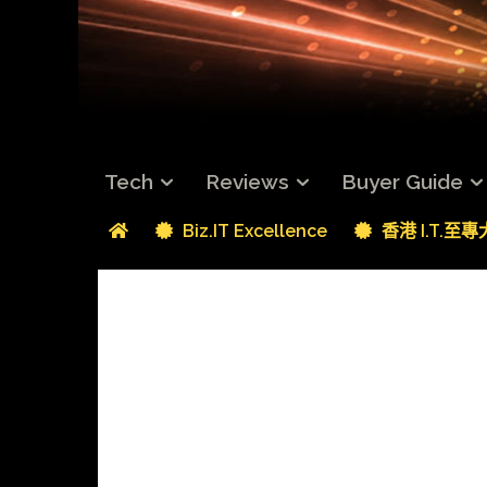
Tech
Reviews
Buyer Guide
Biz.IT Excellence
香港 I.T.至