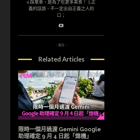
4.踩單車，是為了吃更多美食！ 5.正
義的話語，不一定出自正義之人的
口；
- 廣告 -
Related Articles
限時一個月過渡 Gemini Google
助理確定 9 月 4 日起「熄機」