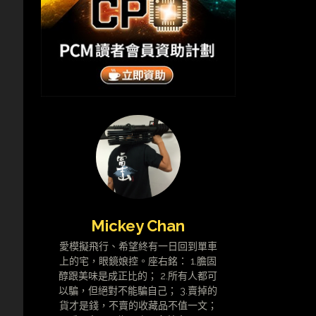
Mickey Chan
愛模擬飛行、希望終有一日回到單車
上的宅，眼鏡娘控。座右銘： 1.膽固
醇跟美味是成正比的； 2.所有人都可
以騙，但絕對不能騙自己； 3.賣掉的
貨才是錢，不賣的收藏品不值一文；