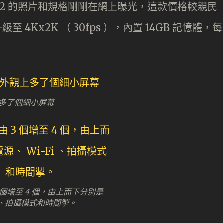
TA SC2 的照片和規格剛剛在網上曝光，這款價格較親民
至 4Kx2K （ 30fps ），內置 14GB 記憶體，每
多了個細小屏幕
 個增至 4 個，由上而下分別是
Fi 、拍攝模式和時間掣。