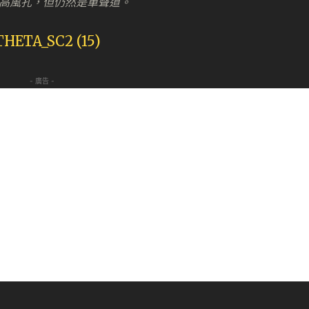
個咪高風孔，但仍然是單聲道。
- 廣告 -