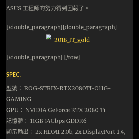
ASUS 工程師的努力得到回報了。
[/double_paragraph][double_paragraph]
[/double_paragraph] [/row]
SPEC.
型號︰ ROG-STRIX-RTX2080TI-O11G-
GAMING
GPU︰ NVIDIA GeForce RTX 2080 Ti
記憶體︰ 11GB 14Gbps GDDR6
顯示輸出︰ 2x HDMI 2.0b, 2x DisplayPort 1.4,