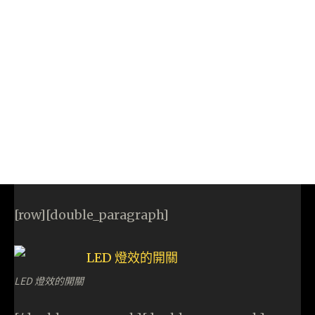
[row][double_paragraph]
LED 燈效的開關