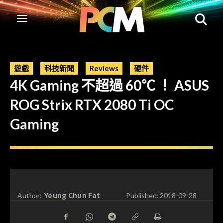
遊戲
科技新聞
Reviews
硬件
4K Gaming 不超過 60℃ ！ ASUS
ROG Strix RTX 2080 Ti OC
Gaming
Yeung Chun Fat
Author:
Published:
2018-09-28