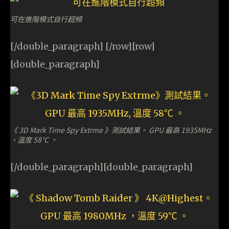
可在進階模式自行超頻
[/double_paragraph] [/row][row]
[double_paragraph]
《 3D Mark Time Spy Extrme 》測試結果。 GPU 最高 1935MHz
，溫度 58℃ 。
[/double_paragraph][double_paragraph]