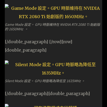
Game Mode 設定。 GPU 時脈維持在 NVIDIA RTX 2080 Ti 始創版
的 1650MHz 。
[/double_paragraph] [/row][row]
[double_paragraph]
Silent Mode 設定。 GPU 時脈略為降低至 1635MHz 。
[/double_paragraph][double_paragraph]