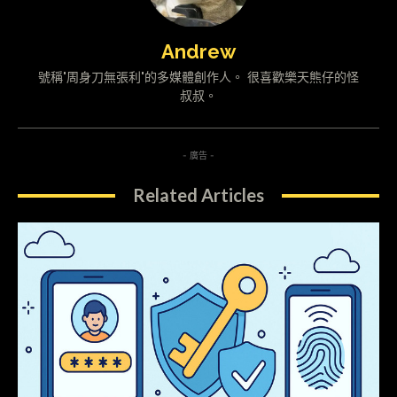
Andrew
號稱"周身刀無張利"的多媒體創作人。 很喜歡樂天熊仔的怪
叔叔。
- 廣告 -
Related Articles