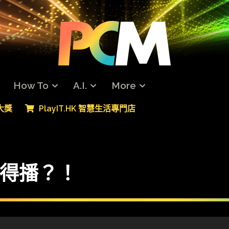
How To
A.I.
More
專大獎
PlayIT.HK 智慧生活專門店
 有得播？！