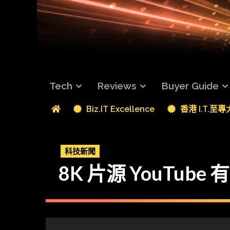
Tech
Reviews
Buyer Guide
Biz.IT Excellence
香港 I.T.至
科技新聞
8K 片源 YouTube