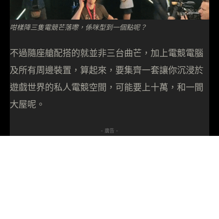
咁樣降三隻電競芒落嚟，係咪型到一個點呢？
不過隨座艙配搭的就並非三台曲芒，加上電競電腦
及所有周邊裝置，算起來，要集齊一套讓你沉浸於
遊戲世界的私人電競空間，可能要上十萬，和一間
大屋呢。
- 廣告 -