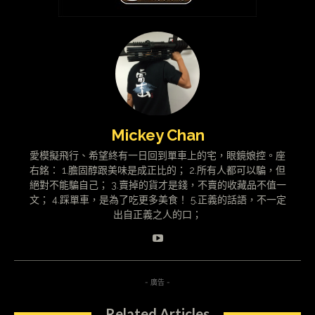
Mickey Chan
愛模擬飛行、希望終有一日回到單車上的宅，眼鏡娘控。座
右銘： 1.膽固醇跟美味是成正比的； 2.所有人都可以騙，但
絕對不能騙自己； 3.賣掉的貨才是錢，不賣的收藏品不值一
文； 4.踩單車，是為了吃更多美食！ 5.正義的話語，不一定
出自正義之人的口；
- 廣告 -
Related Articles