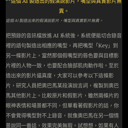
這個 AI 製造出來的假演說影片，嘴型與真實影片無異。
把預錄的音訊檔放進 AI 系統後，系統便能切合錄音
裡的語句製造出相應的嘴型，再把嘴型「Key」到
另一條影片上，當然那個假嘴型的唇色要與目標影
片裡的人物一致，也要配合臉部肌肉動作啦。至於
造出來的影片逼真度，大家可以參考以下這條影
片，研究人員把奧巴馬某段演說言詞，複製到奧巴
馬其他影片上。比較原片和假影片，雖然兩條片的
眼神表情和場景都不同，但單看著假影片的話，你
不會覺得嘴型對不上錄音，就像奧巴馬在另一個情
景說同一番話，效果完美無瑕。試想想，如果有人