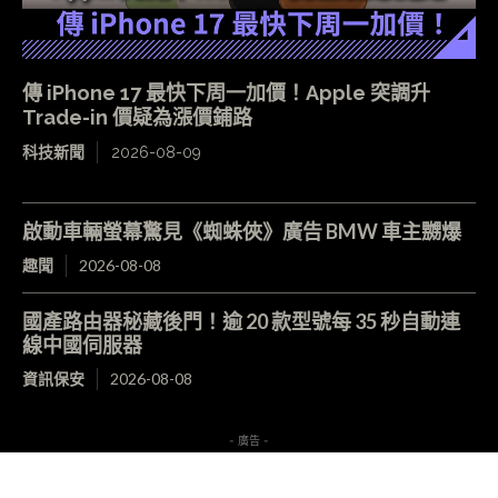
傳 iPhone 17 最快下周一加價！Apple 突調升
Trade-in 價疑為漲價鋪路
科技新聞
2026-08-09
啟動車輛螢幕驚見《蜘蛛俠》廣告 BMW 車主嬲爆
趣聞
2026-08-08
國產路由器秘藏後門！逾 20 款型號每 35 秒自動連
線中國伺服器
資訊保安
2026-08-08
- 廣告 -