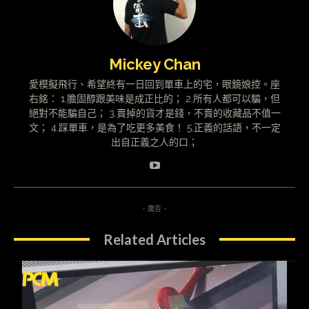
Mickey Chan
愛模擬飛行、希望終有一日回到單車上的宅，眼鏡娘控。座
右銘： 1.膽固醇跟美味是成正比的； 2.所有人都可以騙，但
絕對不能騙自己； 3.賣掉的貨才是錢，不賣的收藏品不值一
文； 4.踩單車，是為了吃更多美食！ 5.正義的話語，不一定
出自正義之人的口；
- 廣告 -
Related Articles