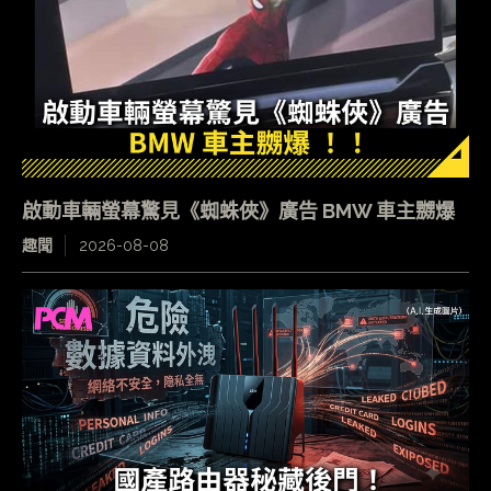
啟動車輛螢幕驚見《蜘蛛俠》廣告 BMW 車主嬲爆
趣聞
2026-08-08