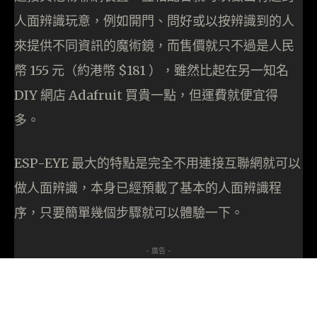
人面辨識玩意，例如開門、問好或以按辨識到的人
來提供不同資訊的魔術鏡，而售價就只不過是人民
幣 155 元（約港幣 $181 ），雖然比起在另一知名
DIY 網店 Adafruit 買貴一點，但運費就便宜得
多。
ESP-EYE 最大的特點是完全不用連接互聯網就可以
做人面辨識，本身已經預載了基本的人面辨識程
序，只要簡單幾個步驟就可以體驗一下。
- 廣告 -