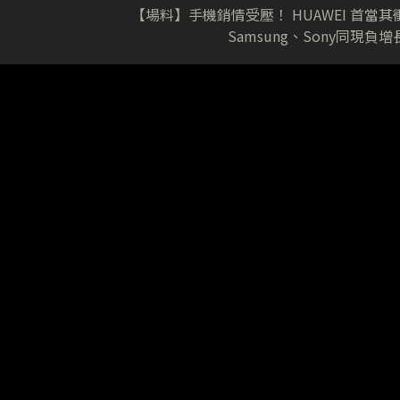
【場料】手機銷情受壓！ HUAWEI 首當其
Samsung、Sony同現負增