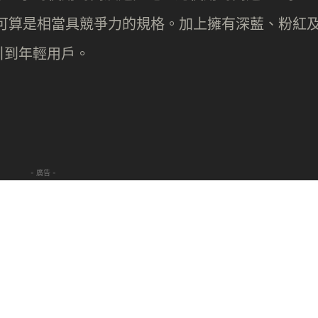
元內可算是相當具競爭力的規格。加上擁有深藍、粉紅
引到年輕用戶。
- 廣告 -