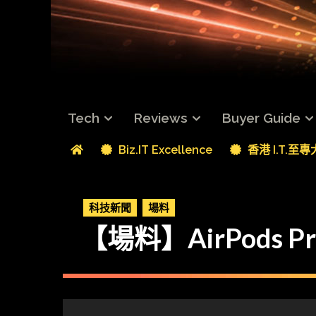
Tech
Reviews
Buyer Guide
Biz.IT Excellence
香港 I.T.至
科技新聞
場料
【場料】AirPods