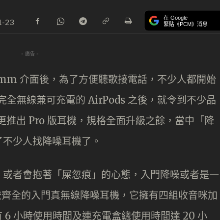
在 Google
1-23
緊貼《PCM》消息
- 廣告 -
 3.5mm 介面後，為了方便聽歌接電話，不少人都開始
完全無線兼可充電的 AirPods 之後，就令到不少品
更推出 Pro 版耳機，規格全面升級之餘，當中「降
了不少人找降噪耳機了。
，或者會抱著「屎忽痕」的心態，入門降噪或者是一
是功能較齊全的入門真無線降噪耳機，它擁有四組收音咪加
有 6 小時使用時間及連充電盒總使用時間達 20 小