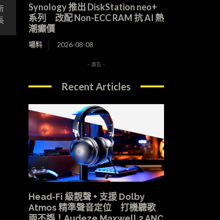
Synology 推出 DiskStation neo+
衝
系列 改配 Non-ECC RAM 抗 AI 熱
長
潮癲價
場料
2026-08-08
- 廣告 -
Recent Articles
Head-Fi 級靚聲 + 支援 Dolby
Atmos 精準聲音定位 打機聽歌
兩不誤！Audeze Maxwell 2 ANC