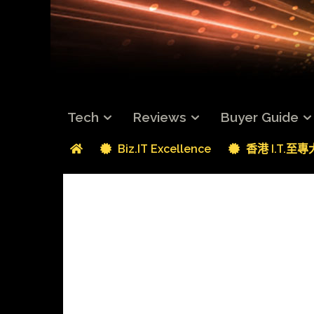
Tech
Reviews
Buyer Guide
Biz.IT Excellence
香港 I.T.至