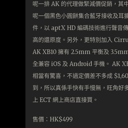
呢一排 AK 的代理做緊減價促銷，其中
呢一個黑色小圓餅集合藍牙接收及耳擴於一身
件，以 aptX HD 編碼技術進行聲音
高的還原度。另外，更特別加入 Cirrus
AK XB10 擁有 2.5mm 平衡及
全兼容 iOS 及 Android 手機。 A
相當有驚喜，不過定價差不多成 $1,6
到，所以真係手快有手慢無，旺角好
上 ECT 網上商店直接買。
售價：HK$499