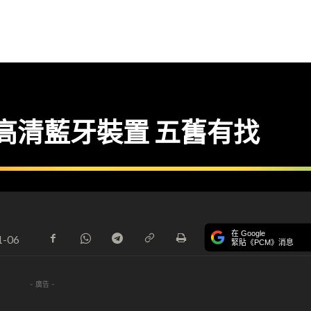
0 高清藍牙裝置 五舊有找
在 Google
1-06
緊貼《PCM》消息
- 廣告 -