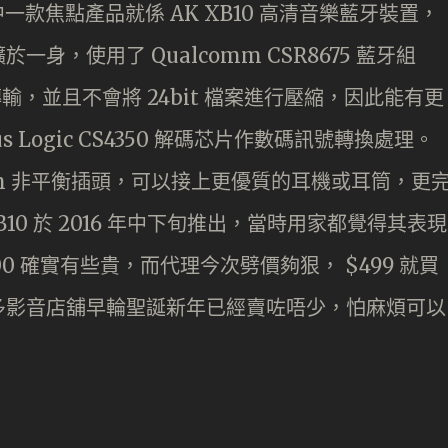
一款焦點產品就係 AK XB10 高清音樂藍牙裝置，
，使用了 Qualcomm CSR8675 藍牙組
傳輸，並且不會將 24bit 檔案進行壓縮，因此能有更
 Logic CS4350 解碼芯片作數碼訊號轉換處理。
 3.5mm 非平衡插頭，可以接上更優質的耳機或耳筒，更
K XB10 於 2016 年中下旬推出，當時用家都覺得其表現
00 確實有些貴，而代理今次劈價夠狠， $499 就買
多影音店舖早輪聖誕新年已經賣咗唔少，怕麻煩可以