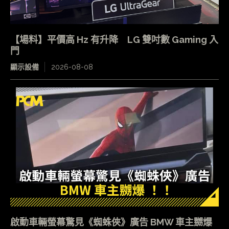
【場料】平價高 Hz 有升降 LG 雙吋數 Gaming 入
門
顯示設備
2026-08-08
啟動車輛螢幕驚見《蜘蛛俠》廣告 BMW 車主嬲爆