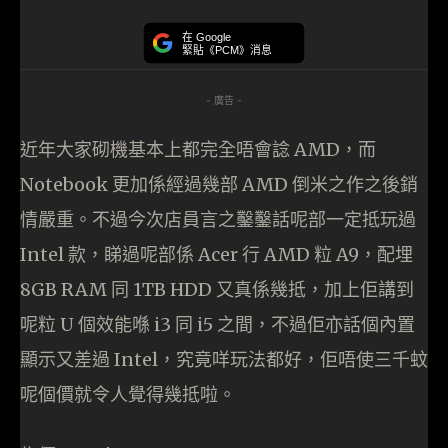
在 Google
緊貼《PCM》消息
- 廣告 -
近年大家砌機基本上都完全唔會諗 AMD，而
Notebook 更加係經過幾部 AMD 倒米之作之後銷
情嚴重。不過今次店員言之鑿鑿話呢部一定抵玩過
Intel 款，睇過呢部係 Acer 行 AMD 粒 A9，配埋
8GB RAM 同 1TB HDD 又真係幾抵，加上佢講到
呢粒 U 個效能喺 i3 同 i5 之間，不過佢亦話個內置
顯示又差過 Intel，究竟咩玩法都好，佢唔使三千蚊
呢個價就令人覺得幾抵啦。