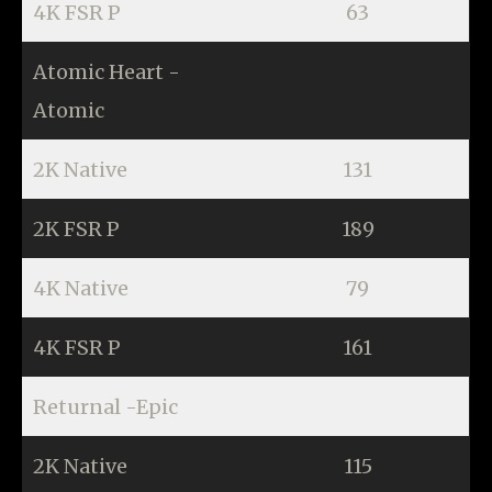
4K FSR P
63
Atomic Heart -
Atomic
2K Native
131
2K FSR P
189
4K Native
79
4K FSR P
161
Returnal -Epic
2K Native
115