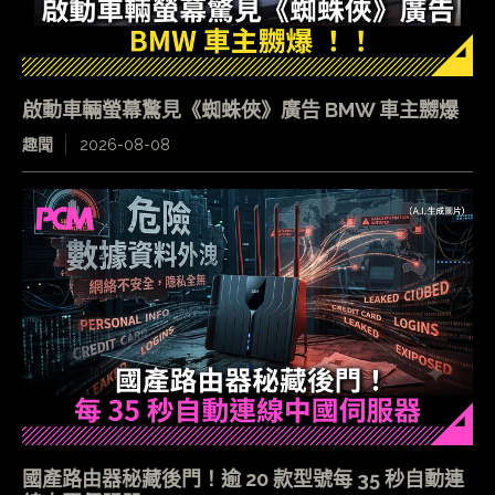
啟動車輛螢幕驚見《蜘蛛俠》廣告 BMW 車主嬲爆
趣聞
2026-08-08
國產路由器秘藏後門！逾 20 款型號每 35 秒自動連