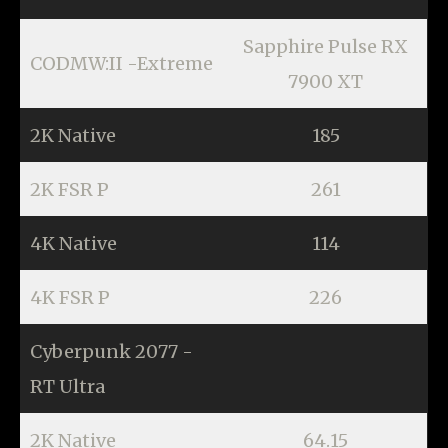
Sapphire Pulse RX
CODMW:II -Extreme
7900 XT
2K Native
185
2K FSR P
261
4K Native
114
4K FSR P
226
Cyberpunk 2077 -
RT Ultra
2K Native
64.15