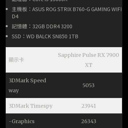
主機板：ASUS ROG STRIX B760-G GAMING WIFI
D4
記憶體：32GB DDR4 3200
SSD：WD BALCK SN850 1TB
Sapphire Pulse RX 7900
顯示卡
XT
3DMark Speed
5053
way
3DMark Timespy
23941
-Graphics
26343