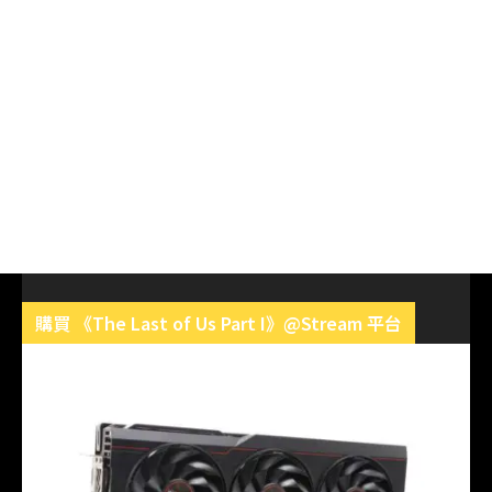
購買 《The Last of Us Part I》@Stream 平台