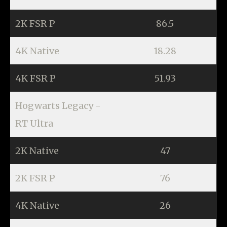
2K FSR P
86.5
4K Native
18.28
4K FSR P
51.93
Hogwarts Legacy -
RT Ultra
2K Native
47
2K FSR P
76
4K Native
26