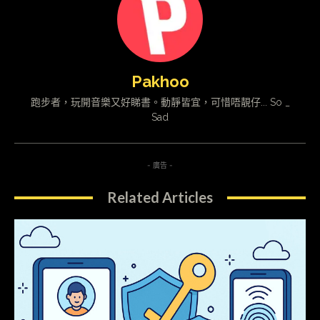
Pakhoo
跑步者，玩開音樂又好睇書。動靜皆宜，可惜唔靚仔... So _
Sad
- 廣告 -
Related Articles