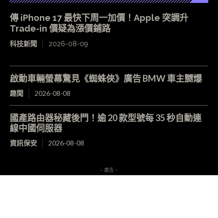
傳 iPhone 17 最快下周一加價！Apple 突調升
Trade-in 價疑為漲價鋪路
科技新聞
2026-08-09
啟動車輛螢幕驚見《蜘蛛俠》廣告 BMW 車主嬲爆
趣聞
2026-08-08
國產路由器秘藏後門！逾 20 款型號每 35 秒自動連
線中國伺服器
資訊保安
2026-08-08
- 廣告 -