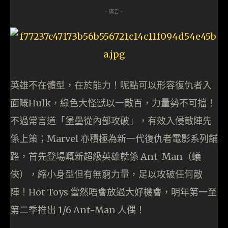
- 廣告 -
英雄不在體型，在於能力！呢點可以形容復仇者入
面嘅Hulk，綠色大怪獸以一敵百，力量勢不可擋！
不過常言道「堡壘從內部攻破」，有效入侵敵陣先
係上策；Marvel 亦積極為新一代復仇者電影系列舖
路，首先登場嘅新超級英雄就係 Ant-Man（蟻
俠），縮小身型但有無窮力量，足以攻破任何敵
陣！Hot Toys 當然唔會放過大好機會，明年第一至
第二季推出 1/6 Ant-Man 人偶！