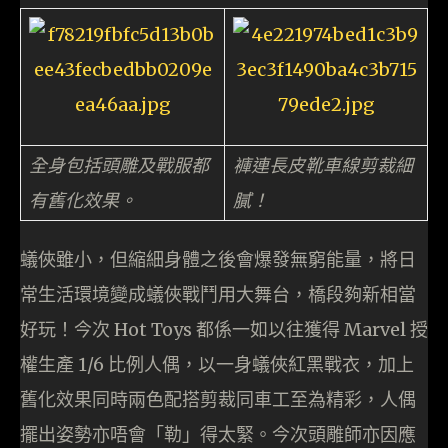
全身包括頭雕及戰服都
褲連長皮靴車線剪裁細
有舊化效果。
膩！
蟻俠雖小，但縮細身體之後會爆發無窮能量，將日
常生活環境變成蟻俠戰鬥用大舞台，橋段夠新相當
好玩！今次 Hot Toys 都係一如以往獲得 Marvel 授
權生產 1/6 比例人偶，以一身蟻俠紅黑戰衣，加上
舊化效果同時兩色配搭剪裁同車工至為精彩，人偶
擺出姿勢亦唔會「勒」得太緊。今次頭雕師亦因應