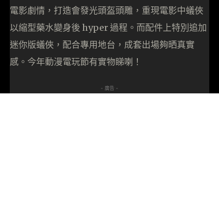
電影劇情，打造會發光頭盔頭雕，重現電影中蟻俠
以縮型藥水變身後 hyper 過程。而配件上特別追加
迷你版蟻俠，配合專用地台，成套出場夠晒真實
感。今年動漫電玩節有實物睇喇！
- 廣告 -