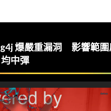
Log4j 爆嚴重漏洞 影響範圍廣泛
ft 均中彈