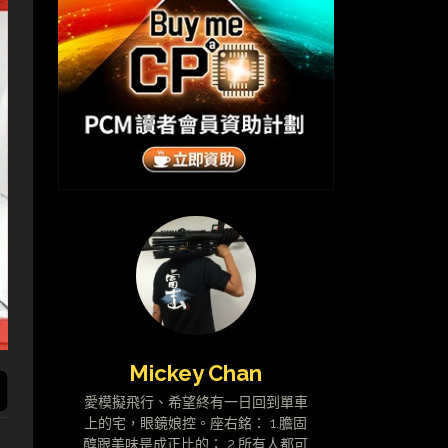
Mickey Chan
愛模擬飛行、希望終有一日回到單車
上的宅，眼鏡娘控。座右銘： 1.膽固
醇跟美味是成正比的； 2.所有人都可