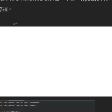
修補。
- 廣告 -