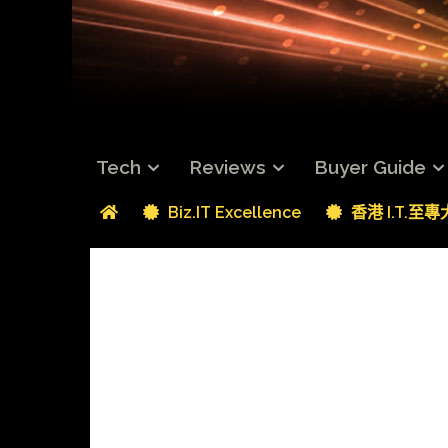
Tech
Reviews
Buyer Guide
Biz.IT Excellence
香港 I.T.至