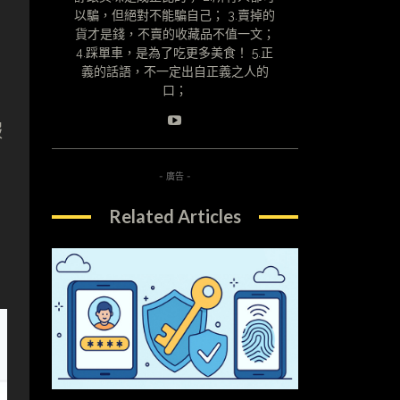
以騙，但絕對不能騙自己； 3.賣掉的
貨才是錢，不賣的收藏品不值一文；
4.踩單車，是為了吃更多美食！ 5.正
義的話語，不一定出自正義之人的
口；
服
- 廣告 -
Related Articles