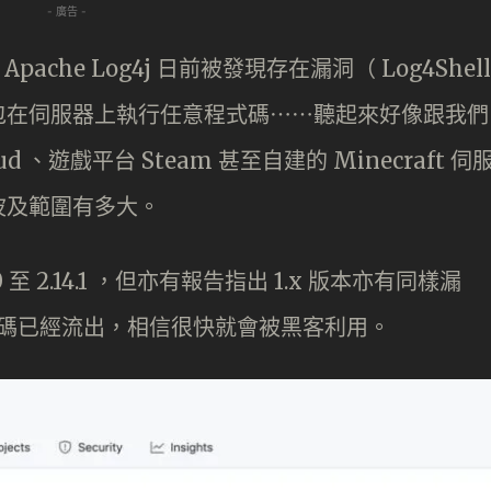
- 廣告 -
ache Log4j 日前被發現存在漏洞（ Log4Shell
包在伺服器上執行任意程式碼⋯⋯聽起來好像跟我們
d 、遊戲平台 Steam 甚至自建的 Minecraft 伺
波及範圍有多大。
.0 至 2.14.1 ，但亦有報告指出 1.x 版本亦有同樣漏
程式碼已經流出，相信很快就會被黑客利用。