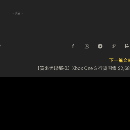
- 廣告 -
t
下一篇文
【買來煲碟都抵】Xbox One S 行貨開價 $2,68