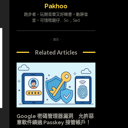
Pakhoo
跑步者，玩開音樂又好睇書。動靜皆
宜，可惜唔靚仔... So _ Sad
- 廣告 -
Related Articles
Google 密碼管理器漏洞 允許惡
意軟件繞過 Passkey 接管帳戶！