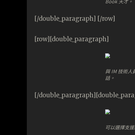
Book 天才。
[/double_paragraph] [/row]
[row][double_paragraph]
與 IM 技術人
話。
[/double_paragraph][double_par
可以選擇支援