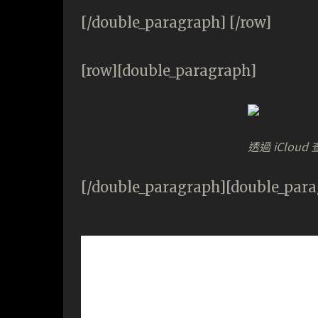
[/double_paragraph] [/row]
[row][double_paragraph]
透過 iClo
[/double_paragraph][double_para