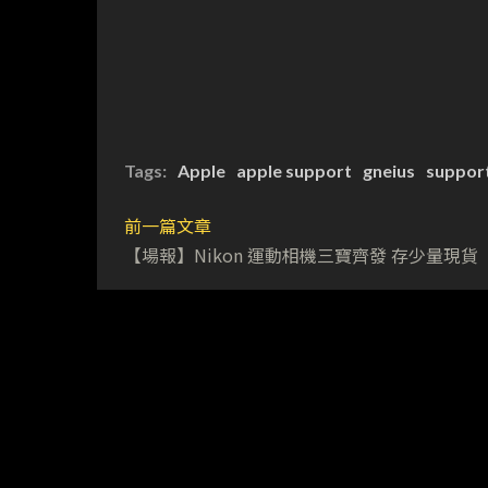
Tags:
Apple
apple support
gneius
suppor
前一篇文章
【場報】Nikon 運動相機三寶齊發 存少量現貨