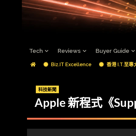
Tech
Reviews
Buyer Guide
Biz.IT Excellence
香港 I.T.至
科技新聞
Apple 新程式《Su