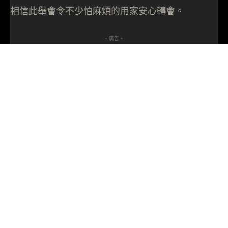
相信此舉會令不少怕麻煩的用家安心轉會。
- 廣告 -