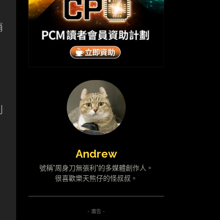
銷
別
Andrew
號稱"周身刀無張利"的多媒體創作人。
很喜歡樂天熊仔的怪叔叔。
- 廣告 -