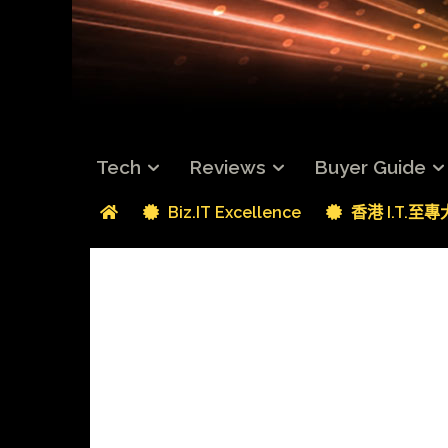
Tech
Reviews
Buyer Guide
Biz.IT Excellence
香港 I.T.至