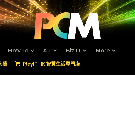
How To
A.I.
Biz.IT
More
專大獎
PlayIT.HK 智慧生活專門店