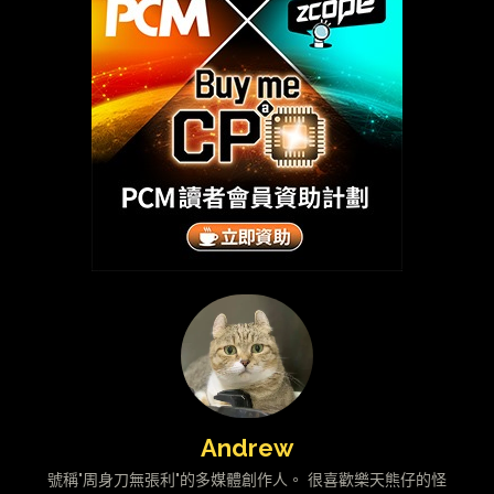
Andrew
號稱"周身刀無張利"的多媒體創作人。 很喜歡樂天熊仔的怪