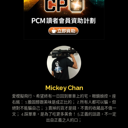
Mickey Chan
愛模擬飛行、希望終有一日回到單車上的宅，眼鏡娘控。座
右銘： 1.膽固醇跟美味是成正比的； 2.所有人都可以騙，但
絕對不能騙自己； 3.賣掉的貨才是錢，不賣的收藏品不值一
文； 4.踩單車，是為了吃更多美食！ 5.正義的話語，不一定
出自正義之人的口；