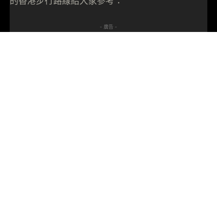
的香港步行路線給大家參考：
- 廣告 -