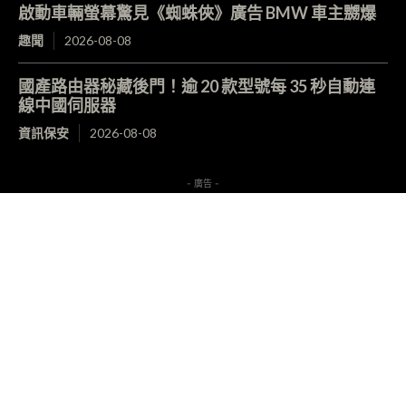
啟動車輛螢幕驚見《蜘蛛俠》廣告 BMW 車主嬲爆
趣聞
2026-08-08
國產路由器秘藏後門！逾 20 款型號每 35 秒自動連
線中國伺服器
資訊保安
2026-08-08
- 廣告 -