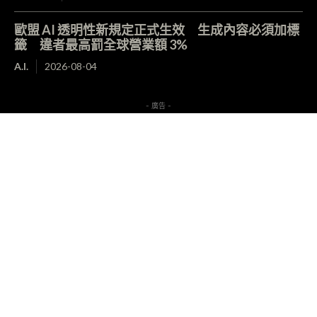
歐盟 AI 透明性新規定正式生效 生成內容必須加標
籤 違者最高罰全球營業額 3%
A.I.
2026-08-04
- 廣告 -