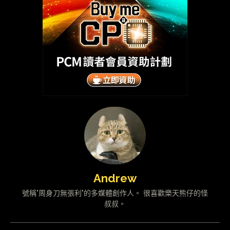
Andrew
號稱"周身刀無張利"的多媒體創作人。 很喜歡樂天熊仔的怪
叔叔。