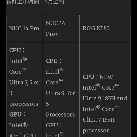
預計上市時間：5月上旬
NUC 14
NUC 14 Pro
ROG NUC
Pro+
CPU：
®
Intel
CPU：
™
®
Core
Intel
CPU：
NEW
™
Ultra 7, 5 or
Core
®
™
Intel
Core
3
Ultra 9, 7or
Ultra 9 185H and
processors
5
®
™
Intel
Core
GPU：
Processors
Ultra 7 155H
Intel®
GPU：
processor
™
®
Arc
GPU
Intel