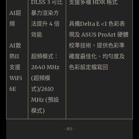
DLSS 3 可比
支援多種 HDR 格式
AI超
暴力渲染方
頻
法提升 4 倍
具備Delta E <1 色彩表
效能
現及 ASUS ProArt 硬體
AI散
校準技術，提供色彩準
熱II
超頻模式：
確度最佳化、均勻度及
支援
2640 MHz
色彩設定檔寫回
WiFi
(超頻模
6E
式)/2610
MHz (預設
模式)
- 廣告 -