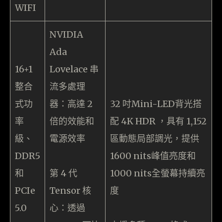
WIFI
NVIDIA
Ada
16+1
Lovelace 串
整合
流多處理
式功
器：高達 2
32 吋Mini-LED背光搭
率
倍的效能和
配 4K HDR ，具有 1,152
級、
電源效率
區動態局部調光，提供
DDR5
1600 nits峰值亮度和
和
第 4 代
1000 nits全螢幕持續亮
PCIe
Tensor 核
度
5.0
心：透過