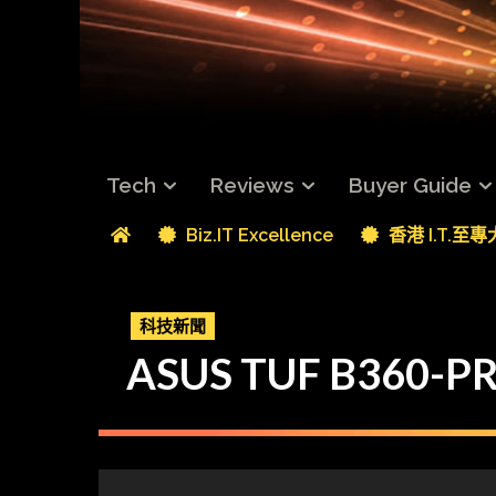
Tech
Reviews
Buyer Guide
Biz.IT Excellence
香港 I.T.至
科技新聞
ASUS TUF B360