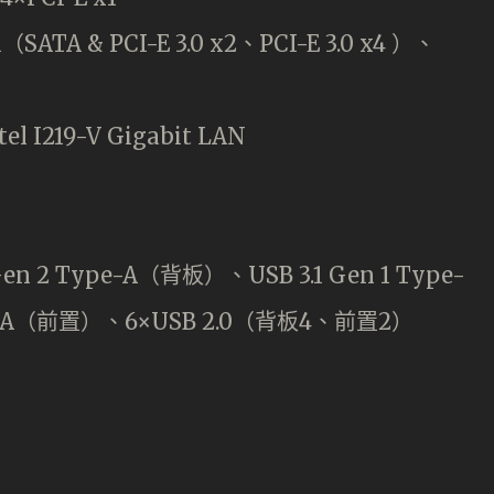
ATA & PCI-E 3.0 x2、PCI-E 3.0 x4 ）、
el I219-V Gigabit LAN
n 2 Type-A（背板）、USB 3.1 Gen 1 Type-
pe-A（前置）、6×USB 2.0（背板4、前置2）