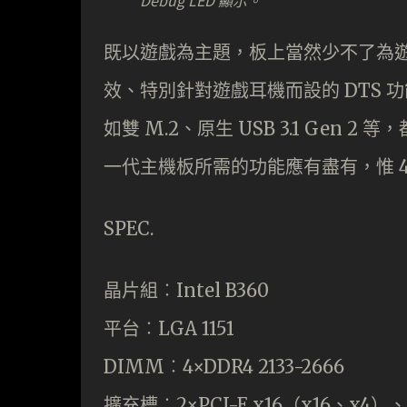
Debug LED 顯示。
既以遊戲為主題，板上當然少不了為遊戲玩家
效、特別針對遊戲耳機而設的 DTS
如雙 M.2、原生 USB 3.1 Ge
一代主機板所需的功能應有盡有，惟 4+
SPEC.
晶片組︰Intel B360
平台︰LGA 1151
DIMM︰4×DDR4 2133-2666
擴充槽︰2×PCI-E x16（x16、x4）、4