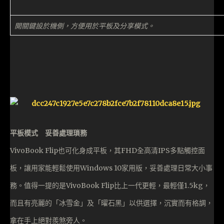
開關鍵設於機側，方便用於平板及分享模式。
平板模式 妥善處理瑣務
VivoBook Flip也可化身成平板，其FHD全高清IPS多點觸控面
板，讓用家能輕鬆使用Windows 10家用版，妥善處理日常大小事
務。值得一提的是VivoBook Flip比上一代更輕，最輕僅1.5kg，
而且有亮麗的「冰雪金」及「曜石黑」以供選擇，沉實而有格調，
拿在手上絕對羨煞旁人。