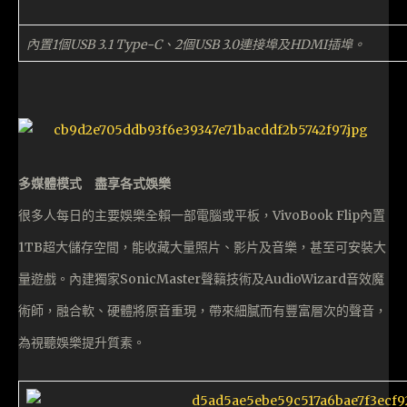
內置1個USB 3.1 Type-C、2個USB 3.0連接埠及HDMI插埠。
多媒體模式 盡享各式娛樂
很多人每日的主要娛樂全賴一部電腦或平板，VivoBook Flip內置
1TB超大儲存空間，能收藏大量照片、影片及音樂，甚至可安裝大
量遊戲。內建獨家SonicMaster聲籟技術及AudioWizard音效魔
術師，融合軟、硬體將原音重現，帶來細膩而有豐富層次的聲音，
為視聽娛樂提升質素。