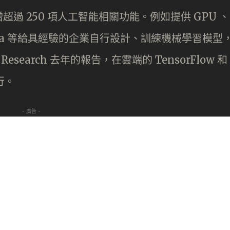
過 250 項人工智能相關功能。例如提供 GPU 、
rentia 等給具經驗的企業自行設計、訓練機械學習模型
Research 去年的報告，在雲端的 TensorFlow 和
行。
- 廣告 -