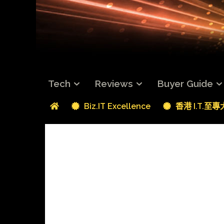
Tech
Reviews
Buyer Guide
Biz.IT Excellence
香港 I.T.至