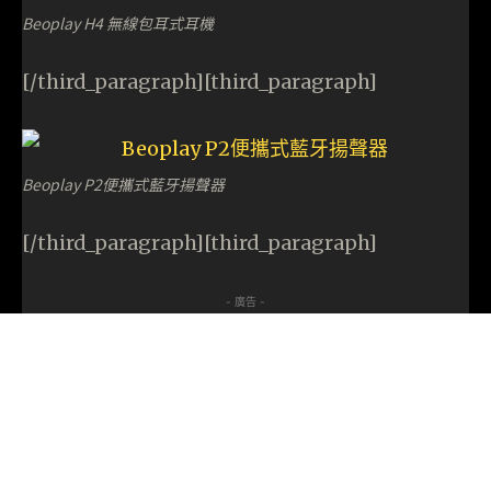
Beoplay H4 無線包耳式耳機
[/third_paragraph][third_paragraph]
Beoplay P2便攜式藍牙揚聲器
[/third_paragraph][third_paragraph]
- 廣告 -