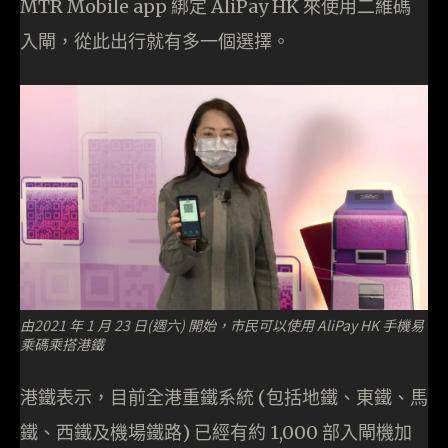
MTR Mobile app 綁定 AliPay HK 來使用二維碼
入閘，從此出行就有多一個選擇。
由2021 年 1 月 23 日(週六) 開始，市民可以使用 AliPay HK 手機易
乘碼乘搭港鐵
港鐵表示，目前全港重鐵系統 (包括地鐵、東鐵、馬
鐵、西鐵及機場鐵路) 已經有約 1,000 部入閘機加