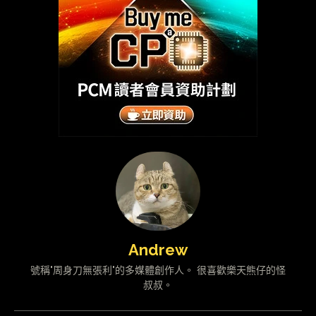
Andrew
號稱"周身刀無張利"的多媒體創作人。 很喜歡樂天熊仔的怪
叔叔。