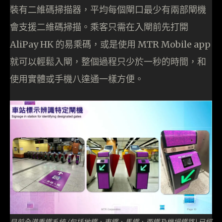
裝有二維碼掃描器，平均每個閘口最少有兩部閘機
會支援二維碼掃描。乘客只需在入閘前先打開
AliPay HK 的易乘碼，或是使用 MTR Mobile app
就可以輕鬆入閘，整個過程只少於一秒的時間，和
使用實體或手機八達通一樣方便。
目前全港重鐵系統 (包括地鐵、東鐵、馬鐵、西鐵及機場鐵路) 已經